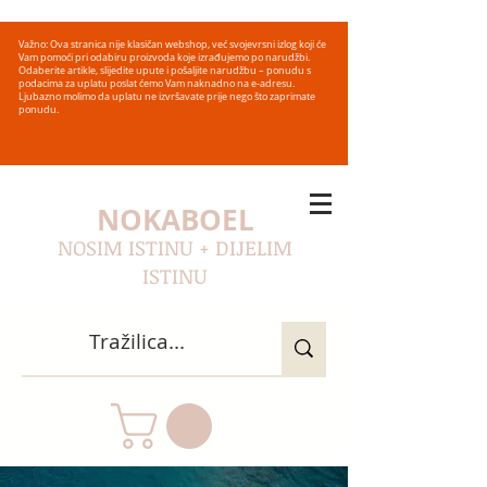
Važno: Ova stranica nije klasičan webshop, već svojevrsni izlog koji će
Vam pomoći pri odabiru proizvoda koje izrađujemo po narudžbi.
Odaberite artikle, slijedite upute i pošaljite narudžbu – ponudu s
podacima za uplatu poslat ćemo Vam naknadno na e-adresu.
Ljubazno molimo da uplatu ne izvršavate prije nego što zaprimate
ponudu.
NOKABOEL
NOSIM ISTINU + DIJELIM
ISTINU