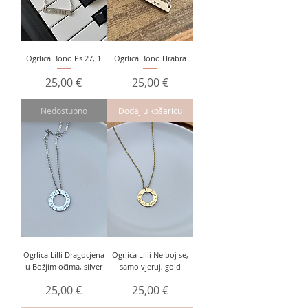
Ogrlica Bono Ps 27, 1
Ogrlica Bono Hrabra
Cijena
Cijena
25,00 €
25,00 €
Nedostupno
Dodaj u košaricu
Ogrlica Lilli Dragocjena
Ogrlica Lilli Ne boj se,
u Božjim očima, silver
samo vjeruj, gold
Cijena
Cijena
25,00 €
25,00 €