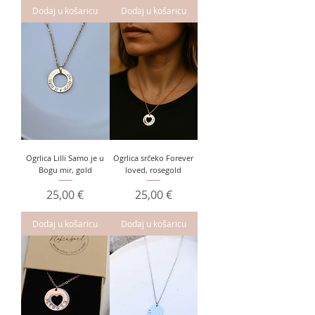
Dodaj u košaricu
Dodaj u košaricu
Ogrlica Lilli Samo je u
Ogrlica srčeko Forever
Bogu mir, gold
loved, rosegold
Cijena
Cijena
25,00 €
25,00 €
Dodaj u košaricu
Dodaj u košaricu