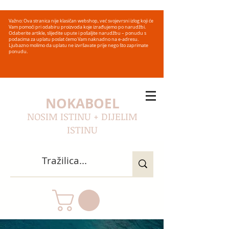
Važno: Ova stranica nije klasičan webshop, već svojevrsni izlog koji će
Vam pomoći pri odabiru proizvoda koje izrađujemo po narudžbi.
Odaberite artikle, slijedite upute i pošaljite narudžbu – ponudu s
podacima za uplatu poslat ćemo Vam naknadno na e-adresu.
Ljubazno molimo da uplatu ne izvršavate prije nego što zaprimate
ponudu.
NOKABOEL
NOSIM ISTINU + DIJELIM
ISTINU