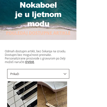
Nokaboel
je u ljetnom
modu
POGLEDAJ DOSTUPNE ARTIKLE
Odmah dostupni artikli, bez čekanja na izradu.
Dostupni bez mogućnosti preinake.
Personalizirane proizvode s gravurom po želji
možeš naručiti
OVDJE
.