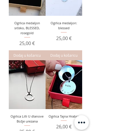
Ogrlica medaljon
Ogrlica medaljon:
srčeko, BLESSED,
blessed
rosegold
Cijena
25,00 €
Cijena
25,00 €
Dodaj u košaricu
Dodaj u košaricu
Ogrlica Lilli U dlanove
Ogrlica Tajna Hrabra
Božje urezana
Cijena
26,00 €