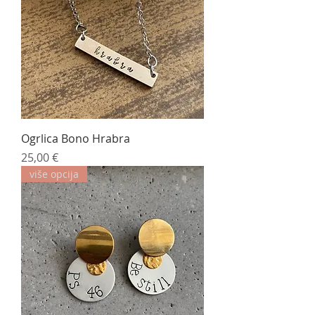
Ogrlica Bono Hrabra
Cijena
25,00 €
više opcija