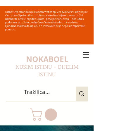
Važno: Ova stranica nije klasičan webshop, već svojevrsni izlog koji će
Vam pomoći pri odabiru proizvoda koje izrađujemo po narudžbi.
Odaberite artikle, slijedite upute i pošaljite narudžbu – ponudu s
podacima za uplatu poslat ćemo Vam naknadno na e-adresu.
Ljubazno molimo da uplatu ne izvršavate prije nego što zaprimate
ponudu.
NOKABOEL
NOSIM ISTINU + DIJELIM
ISTINU