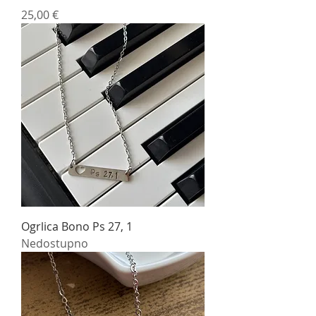
Cijena
25,00 €
Ogrlica Bono Ps 27, 1
Nedostupno