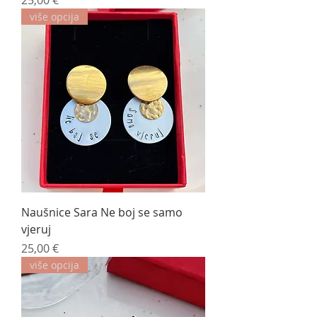
25,00 €
više opcija
Naušnice Sara Ne boj se samo
vjeruj
Cijena
25,00 €
više opcija