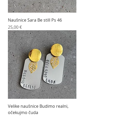
Naušnice Sara Be still Ps 46
Cijena
25,00 €
Velike naušnice Budimo realni,
očekujmo čuda