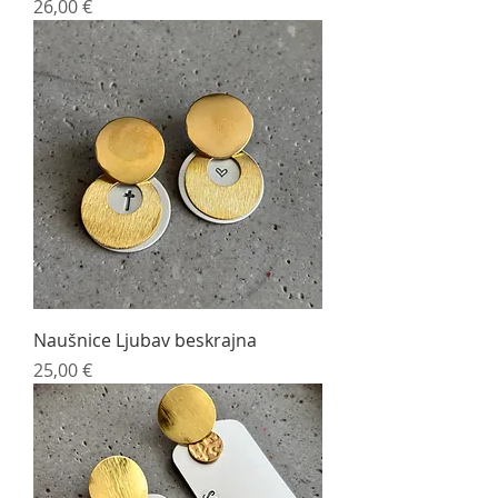
Cijena
26,00 €
Naušnice Ljubav beskrajna
Cijena
25,00 €