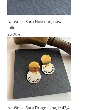
Naušnice Sara Novi dan, nova
milost
Cijena
25,00 €
Naušnice Sara Dragocjena, Iz 43,4