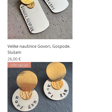
Velike naušnice Govori, Gospode.
Slušam
Cijena
26,00 €
više opcija