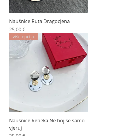
Naušnice Ruta Dragocjena
Cijena
25,00 €
više opcija
Naušnice Rebeka Ne boj se samo
vjeruj
Cijena